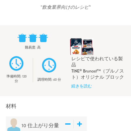
飲食業界向けのレシピ
難易度
:
高
レシピで使われている製
品
TINE® Brunost™（ブルノス
ト）オリジナル ブロック
準備時間
:
120
調理時間
:
60
分
分
続きを読む
材料
10
仕上がり分量